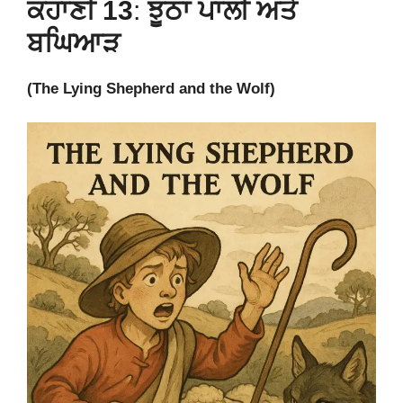
ਕਹਾਣੀ 13
:
ਝੂਠਾ ਪਾਲੀ ਅਤੇ
ਬਘਿਆੜ
(The Lying Shepherd and the Wolf)