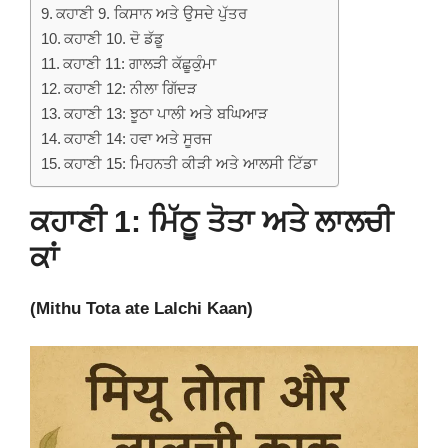
ਕਹਾਣੀ 9. ਕਿਸਾਨ ਅਤੇ ਉਸਦੇ ਪੁੱਤਰ
ਕਹਾਣੀ 10. ਦੋ ਡੱਡੂ
ਕਹਾਣੀ 11: ਗਾਲੜੀ ਕੱਛੂਕੁੰਮਾ
ਕਹਾਣੀ 12: ਨੀਲਾ ਗਿੱਦੜ
ਕਹਾਣੀ 13: ਝੂਠਾ ਪਾਲੀ ਅਤੇ ਬਘਿਆੜ
ਕਹਾਣੀ 14: ਹਵਾ ਅਤੇ ਸੂਰਜ
ਕਹਾਣੀ 15: ਮਿਹਨਤੀ ਕੀੜੀ ਅਤੇ ਆਲਸੀ ਟਿੱਡਾ
ਕਹਾਣੀ 1: ਮਿੱਠੂ ਤੋਤਾ ਅਤੇ ਲਾਲਚੀ
ਕਾਂ
(Mithu Tota ate Lalchi Kaan)