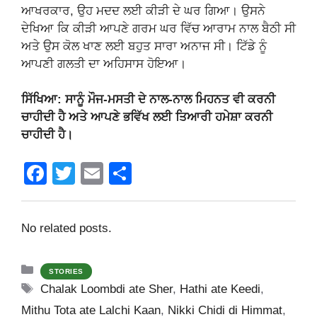
ਆਖਰਕਾਰ, ਉਹ ਮਦਦ ਲਈ ਕੀੜੀ ਦੇ ਘਰ ਗਿਆ। ਉਸਨੇ
ਦੇਖਿਆ ਕਿ ਕੀੜੀ ਆਪਣੇ ਗਰਮ ਘਰ ਵਿੱਚ ਆਰਾਮ ਨਾਲ ਬੈਠੀ ਸੀ
ਅਤੇ ਉਸ ਕੋਲ ਖਾਣ ਲਈ ਬਹੁਤ ਸਾਰਾ ਅਨਾਜ ਸੀ। ਟਿੱਡੇ ਨੂੰ
ਆਪਣੀ ਗਲਤੀ ਦਾ ਅਹਿਸਾਸ ਹੋਇਆ।
ਸਿੱਖਿਆ: ਸਾਨੂੰ ਮੌਜ-ਮਸਤੀ ਦੇ ਨਾਲ-ਨਾਲ ਮਿਹਨਤ ਵੀ ਕਰਨੀ
ਚਾਹੀਦੀ ਹੈ ਅਤੇ ਆਪਣੇ ਭਵਿੱਖ ਲਈ ਤਿਆਰੀ ਹਮੇਸ਼ਾ ਕਰਨੀ
ਚਾਹੀਦੀ ਹੈ।
F
T
E
S
a
wi
m
h
c
tt
ail
ar
No related posts.
e
er
e
b
Categories
STORIES
o
Tags
Chalak Loombdi ate Sher
,
Hathi ate Keedi
,
o
Mithu Tota ate Lalchi Kaan
,
Nikki Chidi di Himmat
,