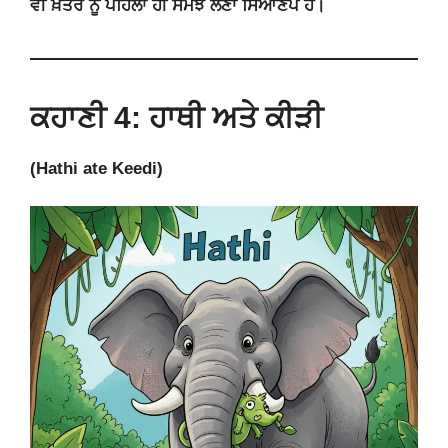
ਵੀ ਖ਼ਤਰੇ ਨੂੰ ਪਹਿਲਾਂ ਹੀ ਸਮਝ ਲੈਣਾ ਸਿਆਣਪ ਹੈ।
ਕਹਾਣੀ 4: ਹਾਥੀ ਅਤੇ ਕੀੜੀ
(Hathi ate Keedi)